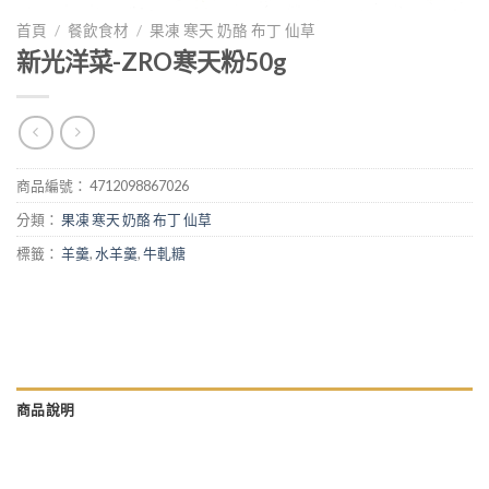
首頁
/
餐飲食材
/
果凍 寒天 奶酪 布丁 仙草
新光洋菜-ZRO寒天粉50g
商品編號：
4712098867026
分類：
果凍 寒天 奶酪 布丁 仙草
標籤：
羊羹
,
水羊羹
,
牛軋糖
商品說明