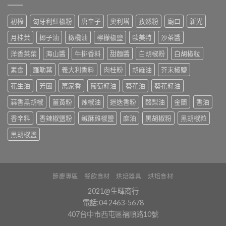
初榨
匈牙利紅椒粉
唐辛子
奧利塔
孜然粉
廟口
新光
月桂葉
椰子油
橄欖油
檸檬椒鹽
歐美特
沙茶醬
洋香菜葉
海山醬
牛排香料
甜麵醬
白胡椒粉
白胡椒粒
素食
羅勒葉
義大利香料
肉桂粉
胡麻油
芥末椒鹽
花生油
芳園
萬家香
葡萄籽油
葵花油
葵花籽油
蒜香黑胡椒
薑黃粉
辣椒油
迷迭香粉
酪梨油
金蘭
香油
香辛料
香辣椒鹽粉
鹹酥雞椒鹽
麻油
黑胡椒粉
黑胡椒粒
黑胡椒鹽
節慶專區
餐飲食材
烘焙器具
烘焙食材
2021@生暉商行
電話:04 2463-5678
407台中市西屯區福順路10號