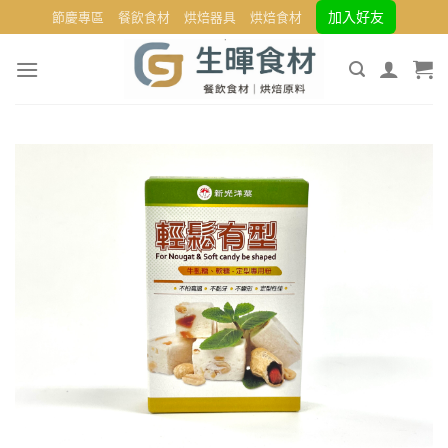
Skip
加入好友
節慶專區
餐飲食材
烘焙器具
烘焙食材
to
content