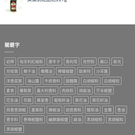
關鍵字
初榨
匈牙利紅椒粉
唐辛子
奧利塔
孜然粉
廟口
新光
月桂葉
椰子油
橄欖油
檸檬椒鹽
歐美特
沙茶醬
洋香菜葉
海山醬
牛排香料
甜麵醬
白胡椒粉
白胡椒粒
素食
羅勒葉
義大利香料
肉桂粉
胡麻油
芥末椒鹽
花生油
芳園
萬家香
葡萄籽油
葵花油
葵花籽油
蒜香黑胡椒
薑黃粉
辣椒油
迷迭香粉
酪梨油
金蘭
香油
香辛料
香辣椒鹽粉
鹹酥雞椒鹽
麻油
黑胡椒粉
黑胡椒粒
黑胡椒鹽