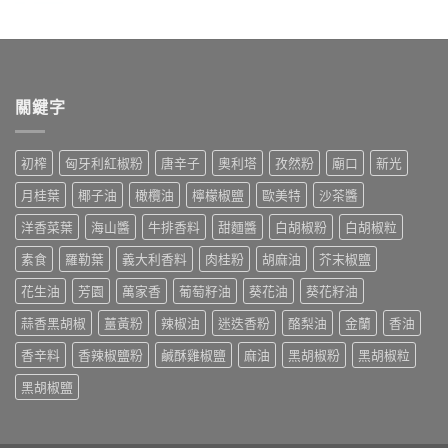
關鍵字
初榨
匈牙利紅椒粉
唐辛子
奧利塔
孜然粉
廟口
新光
月桂葉
椰子油
橄欖油
檸檬椒鹽
歐美特
沙茶醬
洋香菜葉
海山醬
牛排香料
甜麵醬
白胡椒粉
白胡椒粒
素食
羅勒葉
義大利香料
肉桂粉
胡麻油
芥末椒鹽
花生油
芳園
萬家香
葡萄籽油
葵花油
葵花籽油
蒜香黑胡椒
薑黃粉
辣椒油
迷迭香粉
酪梨油
金蘭
香油
香辛料
香辣椒鹽粉
鹹酥雞椒鹽
麻油
黑胡椒粉
黑胡椒粒
黑胡椒鹽