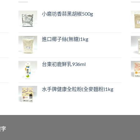
小磨坊香蒜黑胡椒500g
進口椰子絲(無糖)1kg
台東初鹿鮮乳936ml
水手牌健康全粒粉(全麥麵粉)1kg
鍵字