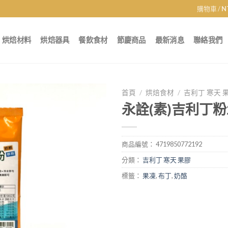
購物車 /
N
烘焙材料
烘焙器具
餐飲食材
節慶商品
最新消息
聯絡我們
首頁
/
烘焙食材
/
吉利丁 寒天 
永詮(素)吉利丁粉
商品編號：
4719850772192
分類：
吉利丁 寒天 果膠
標籤：
果凍
,
布丁
,
奶酪