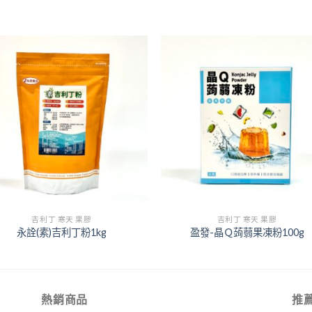
+
吉利丁 寒天 果膠
吉利丁 寒天 果膠
永詮(素)吉利丁粉1kg
盈發-晶Ｑ蒟蒻果凍粉100g
熱銷商品
推