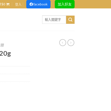
facebook
加入好友
T$
0
登入
Search
for:
果膠
20g