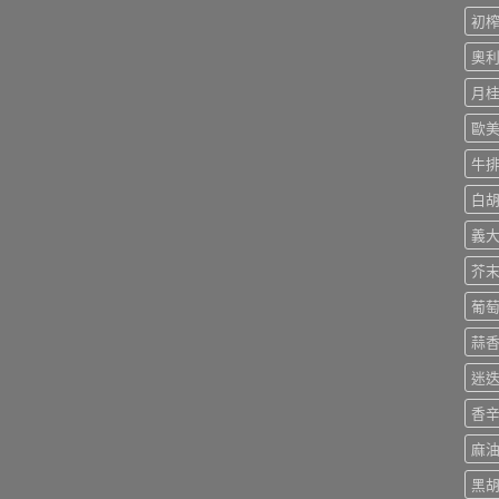
初
奧
月
歐
牛
白
義
芥
葡
蒜
迷
香
麻
黑