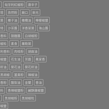
榨
匈牙利紅椒粉
唐辛子
利塔
孜然粉
廟口
新光
桂葉
椰子油
橄欖油
檸檬椒鹽
美特
沙茶醬
洋香菜葉
海山醬
排香料
甜麵醬
白胡椒粉
胡椒粒
素食
羅勒葉
大利香料
肉桂粉
胡麻油
末椒鹽
花生油
芳園
萬家香
萄籽油
葵花油
葵花籽油
香黑胡椒
薑黃粉
辣椒油
迭香粉
酪梨油
金蘭
香油
辛料
香辣椒鹽粉
鹹酥雞椒鹽
油
黑胡椒粉
黑胡椒粒
胡椒鹽