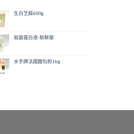
生白芝麻600g
殺菌蛋白液-新鮮屋
水手牌法國麵包粉1kg