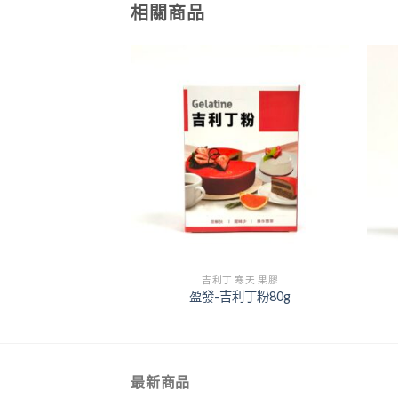
相關商品
+
+
寒天 果膠
吉利丁 寒天 果膠
果凍粉(素)200g
盈發-吉利丁粉80g
最新商品