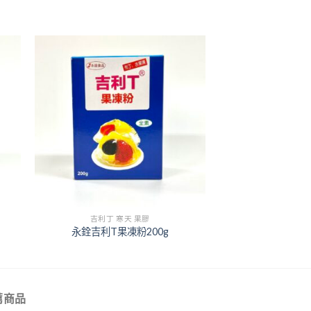
+
吉利丁 寒天 果膠
永銓吉利T果凍粉200g
薦商品