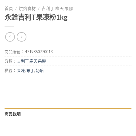
首頁
/
烘焙食材
/
吉利丁 寒天 果膠
永銓吉利T果凍粉1kg
商品編號：
4719850770013
分類：
吉利丁 寒天 果膠
標籤：
果凍
,
布丁
,
奶酪
商品說明