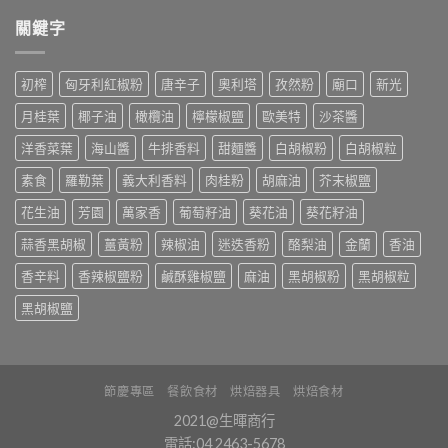
關鍵字
初榨
匈牙利紅椒粉
唐辛子
奧利塔
孜然粉
廟口
新光
月桂葉
椰子油
橄欖油
檸檬椒鹽
歐美特
沙茶醬
洋香菜葉
海山醬
牛排香料
甜麵醬
白胡椒粉
白胡椒粒
素食
羅勒葉
義大利香料
肉桂粉
胡麻油
芥末椒鹽
花生油
芳園
萬家香
葡萄籽油
葵花油
葵花籽油
蒜香黑胡椒
薑黃粉
辣椒油
迷迭香粉
酪梨油
金蘭
香油
香辛料
香辣椒鹽粉
鹹酥雞椒鹽
麻油
黑胡椒粉
黑胡椒粒
黑胡椒鹽
節慶專區
餐飲食材
烘焙器具
烘焙食材
2021@生暉商行
電話:04 2463-5678