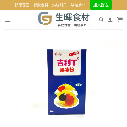
Skip
加入好友
節慶專區
餐飲食材
烘焙器具
烘焙食材
to
content