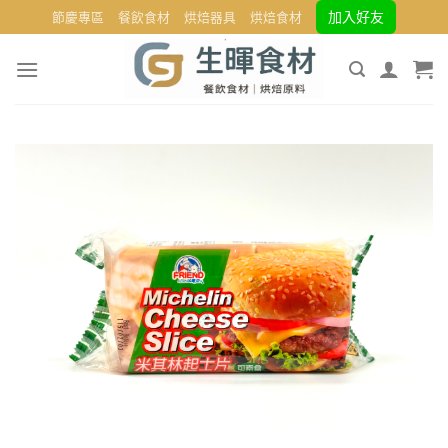
Skip
加入好友
節慶專區
餐飲食材
烘焙器具
烘焙食材
to
content