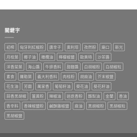
關鍵字
初榨
匈牙利紅椒粉
唐辛子
奧利塔
孜然粉
廟口
新光
月桂葉
椰子油
橄欖油
檸檬椒鹽
歐美特
沙茶醬
洋香菜葉
海山醬
牛排香料
甜麵醬
白胡椒粉
白胡椒粒
素食
羅勒葉
義大利香料
肉桂粉
胡麻油
芥末椒鹽
花生油
芳園
萬家香
葡萄籽油
葵花油
葵花籽油
蒜香黑胡椒
薑黃粉
辣椒油
迷迭香粉
酪梨油
金蘭
香油
香辛料
香辣椒鹽粉
鹹酥雞椒鹽
麻油
黑胡椒粉
黑胡椒粒
黑胡椒鹽