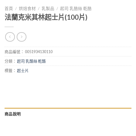
首頁
/
烘焙食材
/
乳製品
/
起司 乳酪絲 乾酪
法蘭克米其林起士片(100片)
商品編號：
0051934130110
分類：
起司 乳酪絲 乾酪
標籤：
起士片
商品說明