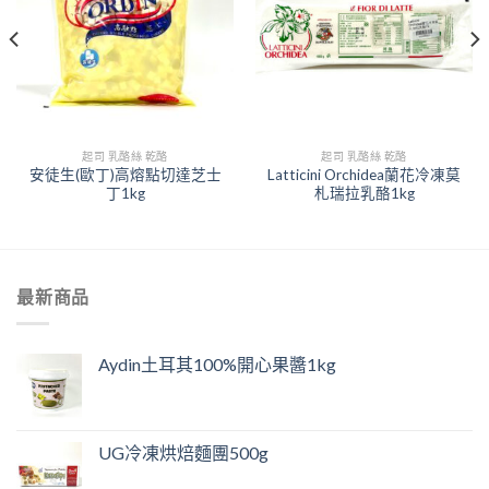
起司 乳酪絲 乾酪
起司 乳酪絲 乾酪
安徒生(歐丁)高熔點切達芝士
Latticini Orchidea蘭花冷凍莫
丁1kg
札瑞拉乳酪1kg
最新商品
Aydin土耳其100%開心果醬1kg
UG冷凍烘焙麵團500g