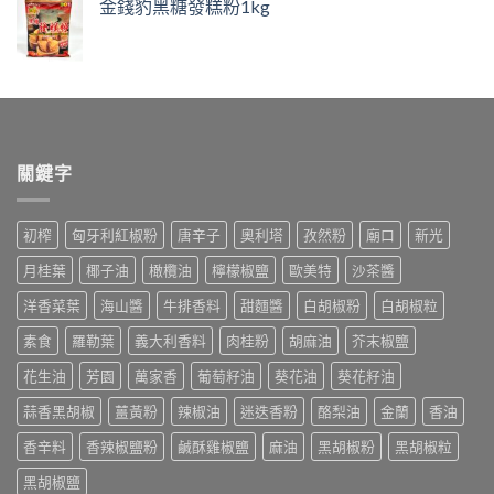
金錢豹黑糖發糕粉1kg
關鍵字
初榨
匈牙利紅椒粉
唐辛子
奧利塔
孜然粉
廟口
新光
月桂葉
椰子油
橄欖油
檸檬椒鹽
歐美特
沙茶醬
洋香菜葉
海山醬
牛排香料
甜麵醬
白胡椒粉
白胡椒粒
素食
羅勒葉
義大利香料
肉桂粉
胡麻油
芥末椒鹽
花生油
芳園
萬家香
葡萄籽油
葵花油
葵花籽油
蒜香黑胡椒
薑黃粉
辣椒油
迷迭香粉
酪梨油
金蘭
香油
香辛料
香辣椒鹽粉
鹹酥雞椒鹽
麻油
黑胡椒粉
黑胡椒粒
黑胡椒鹽