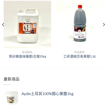
飲品基底
飲品基底
黑砂糖風味糖漿(合聖)5kg
工研濃縮百香果醋1.6L
最新商品
Aydin土耳其100%開心果醬1kg