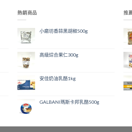
熱銷商品
推
小磨坊香蒜黑胡椒500g
高級綜合果仁300g
安佳奶油乳酪1kg
GALBANI瑪斯卡邦乳酪500g