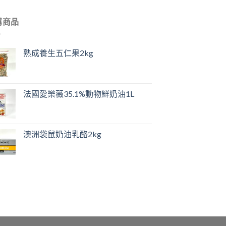
薦商品
熟成養生五仁果2kg
法國愛樂薇35.1%動物鮮奶油1L
澳洲袋鼠奶油乳酪2kg