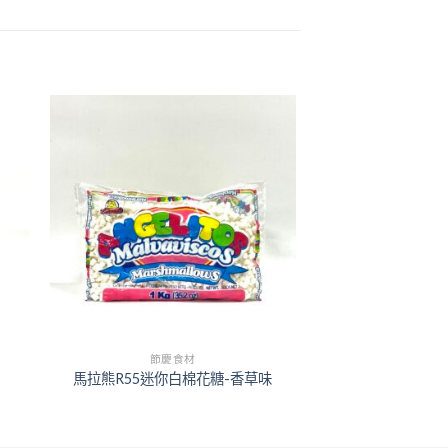
+
節慶食材
馬拉熊R55迷你白棉花糖-香草味