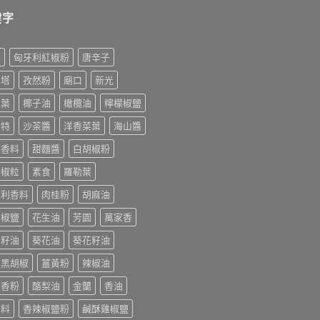
鍵字
榨
匈牙利紅椒粉
唐辛子
利塔
孜然粉
廟口
新光
桂葉
椰子油
橄欖油
檸檬椒鹽
美特
沙茶醬
洋香菜葉
海山醬
排香料
甜麵醬
白胡椒粉
胡椒粒
素食
羅勒葉
大利香料
肉桂粉
胡麻油
末椒鹽
花生油
芳園
萬家香
萄籽油
葵花油
葵花籽油
香黑胡椒
薑黃粉
辣椒油
迭香粉
酪梨油
金蘭
香油
辛料
香辣椒鹽粉
鹹酥雞椒鹽