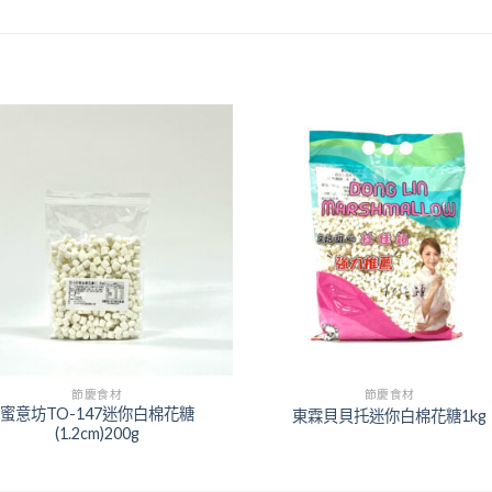
+
節慶食材
節慶食材
蜜意坊TO-147迷你白棉花糖
東霖貝貝托迷你白棉花糖1kg
(1.2cm)200g