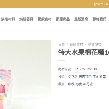
購物車 /
N
烘焙材料
烘焙器具
餐飲食材
節慶商品
最新消息
聯絡我們
首頁
/
餐飲食材
/
零食 餅乾
特大水果棉花糖10
商品編號：
4712755792548
分類：
棉花糖
,
烤肉特區
,
零食 餅乾
標籤：
中秋
,
零食
,
棉花糖