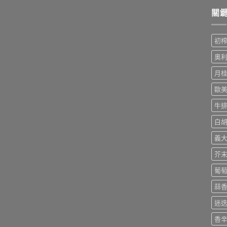
關
初
奧
月
歐
牛
白
義
芥
葡
蒜
迷
香