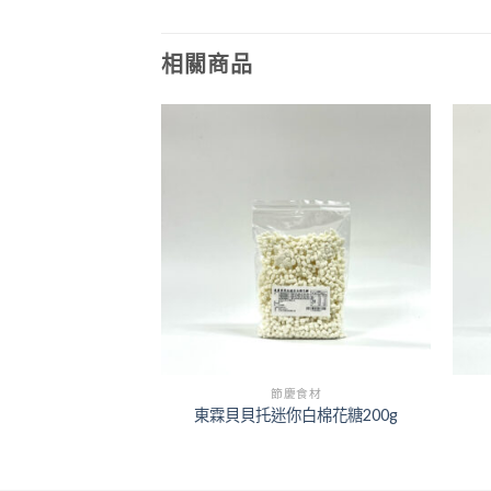
相關商品
+
+
 餅乾
節慶食材
米香粒)1kg
東霖貝貝托迷你白棉花糖200g