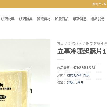
購物車 /
N
烘焙材料
烘焙器具
餐飲食材
節慶商品
最新消息
聯絡我們
首頁
/
烘焙食材
/
餅皮 起酥片 
立基冷凍起酥片1
商品編號：
4710885812273
分類：
餅皮 起酥片 酥皮
標籤：
起酥片
,
酥皮