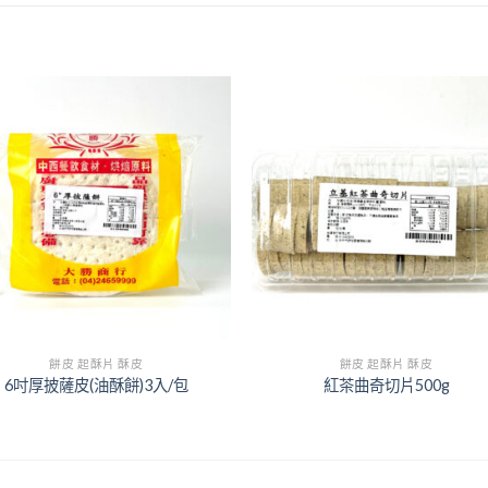
+
餅皮 起酥片 酥皮
餅皮 起酥片 酥皮
6吋厚披薩皮(油酥餅)3入/包
紅茶曲奇切片500g