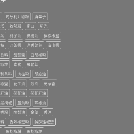
榨
匈牙利紅椒粉
唐辛子
利塔
孜然粉
廟口
新光
桂葉
椰子油
橄欖油
檸檬椒鹽
美特
沙茶醬
洋香菜葉
海山醬
排香料
甜麵醬
白胡椒粉
胡椒粒
素食
羅勒葉
大利香料
肉桂粉
胡麻油
末椒鹽
花生油
芳園
萬家香
萄籽油
葵花油
葵花籽油
香黑胡椒
薑黃粉
辣椒油
迭香粉
酪梨油
金蘭
香油
辛料
香辣椒鹽粉
鹹酥雞椒鹽
油
黑胡椒粉
黑胡椒粒