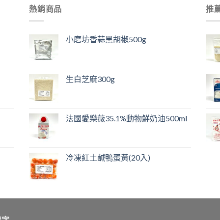
熱銷商品
推
小磨坊香蒜黑胡椒500g
生白芝麻300g
法國愛樂薇35.1%動物鮮奶油500ml
冷凍紅土鹹鴨蛋黃(20入)
鍵字