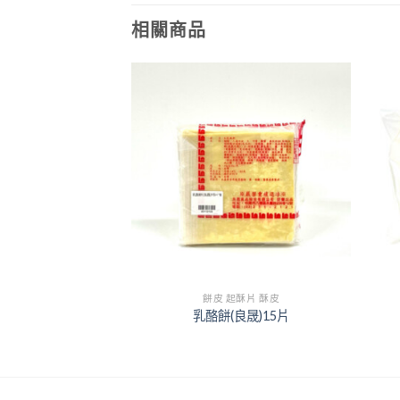
相關商品
+
+
酥片 酥皮
餅皮 起酥片 酥皮
3cm黃金起酥片
乳酪餅(良晟)15片