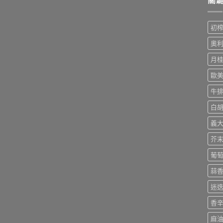
初
奧
月
歐
牛
白
義
芥
葡
蒜
迷
香
麻