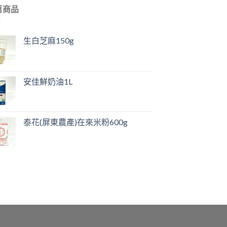
薦商品
生白芝麻150g
安佳鮮奶油1L
泰花(屏東農產)在來米粉600g