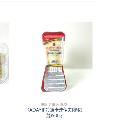
+
餅皮 起酥片 酥皮
KADAYIF冷凍卡達伊夫(麵包
絲)500g