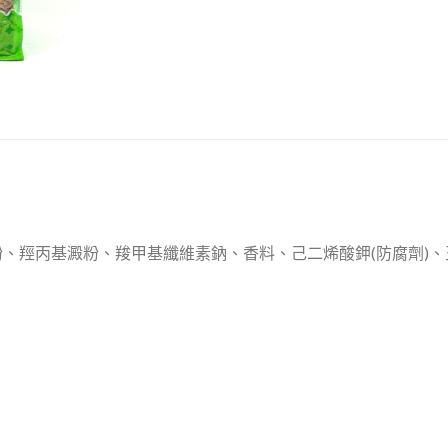
羥丙基澱粉、羧甲基纖維素鈉、香料、己二烯酸鉀(防腐劑)、玉