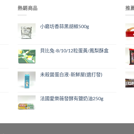
熱銷商品
推
小磨坊香蒜黑胡椒500g
貝比兔-8/10/12粒蛋黃/鳳梨酥盒
未殺菌蛋白液-新鮮屋(適打發)
法國愛樂薇發酵有鹽奶油250g