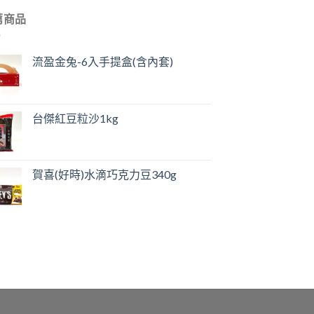
薦商品
流盈金兔-6入手提盒(含內套)
台傑紅豆粒沙1kg
賀喜(好時)水滴巧克力豆340g