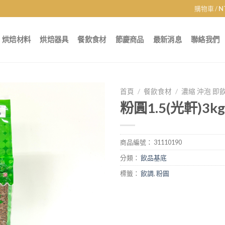
購物車 /
N
烘焙材料
烘焙器具
餐飲食材
節慶商品
最新消息
聯絡我們
首頁
/
餐飲食材
/
濃縮 沖泡 即
粉圓1.5(光軒)3kg
商品編號：
31110190
分類：
飲品基底
標籤：
飲調
,
粉圓