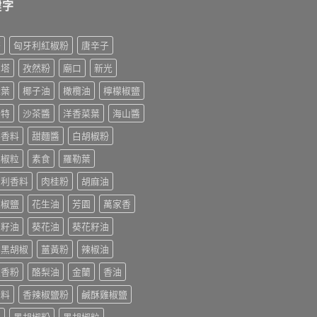
鍵字
榨
匈牙利紅椒粉
唐辛子
利塔
孜然粉
廟口
新光
桂葉
椰子油
橄欖油
檸檬椒鹽
美特
沙茶醬
洋香菜葉
海山醬
排香料
甜麵醬
白胡椒粉
胡椒粒
素食
羅勒葉
大利香料
肉桂粉
胡麻油
末椒鹽
花生油
芳園
萬家香
萄籽油
葵花油
葵花籽油
香黑胡椒
薑黃粉
辣椒油
迭香粉
酪梨油
金蘭
香油
辛料
香辣椒鹽粉
鹹酥雞椒鹽