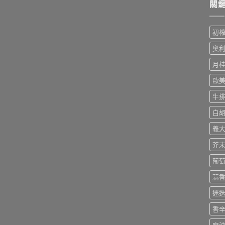
關
初
奧
月
歐
牛
白
義
芥
葡
蒜
迷
香