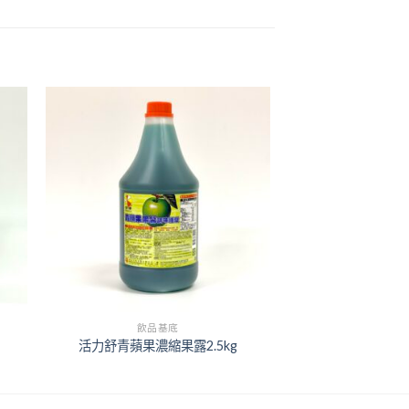
+
飲品基底
活力舒青蘋果濃縮果露2.5kg