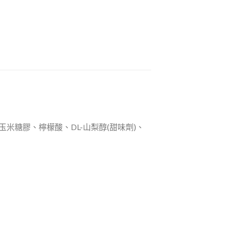
米糖膠、檸檬酸、DL-山梨醇(甜味劑)、