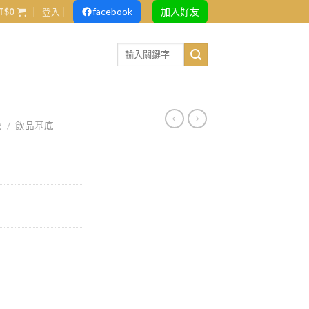
facebook
加入好友
T$
0
登入
Search
for:
飲
/
飲品基底