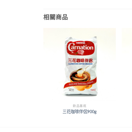
相關商品
+
+
品基底
飲品基底
縮果露2.5kg
三花咖啡伴侶900g