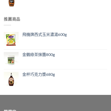
推薦商品
飛機牌西式玉米濃湯600g
金鶴綠茶抹醬800g
金杯巧克力漿680g