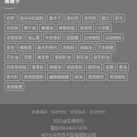
關鍵字
初榨
匈牙利紅椒粉
唐辛子
奧利塔
孜然粉
廟口
新光
月桂葉
椰子油
橄欖油
檸檬椒鹽
歐美特
沙茶醬
洋香菜葉
海山醬
牛排香料
甜麵醬
白胡椒粉
白胡椒粒
素食
羅勒葉
義大利香料
肉桂粉
胡麻油
芥末椒鹽
花生油
芳園
萬家香
葡萄籽油
葵花油
葵花籽油
蒜香黑胡椒
薑黃粉
辣椒油
迷迭香粉
酪梨油
金蘭
香油
香辛料
香辣椒鹽粉
鹹酥雞椒鹽
麻油
黑胡椒粉
黑胡椒粒
黑胡椒鹽
節慶專區
餐飲食材
烘焙器具
烘焙食材
2021@生暉商行
電話:04 2463-5678
407台中市西屯區福順路10號