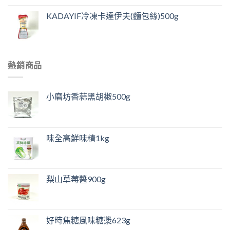
KADAYIF冷凍卡達伊夫(麵包絲)500g
熱銷商品
小磨坊香蒜黑胡椒500g
味全高鮮味精1kg
梨山草莓醬900g
好時焦糖風味糖漿623g