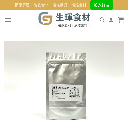
Skip
加入好友
節慶專區
餐飲食材
烘焙器具
烘焙食材
to
content