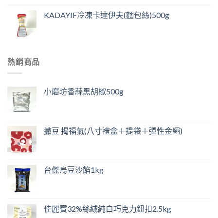
KADAYIF冷凍卡達伊夫(麵包絲)500g
熱銷商品
小磨坊香蒜黑胡椒500g
撒豆 揭福氣(八寸禮盒＋提袋＋彈性金繩)
台傑烏豆沙餡1kg
佳麗寶32%絲絨純白巧克力鈕扣2.5kg