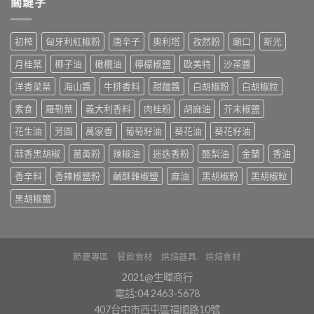
關鍵字
初榨
匈牙利紅椒粉
唐辛子
奧利塔
孜然粉
廟口
新光
月桂葉
椰子油
橄欖油
檸檬椒鹽
歐美特
沙茶醬
洋香菜葉
海山醬
牛排香料
甜麵醬
白胡椒粉
白胡椒粒
素食
羅勒葉
義大利香料
肉桂粉
胡麻油
芥末椒鹽
花生油
芳園
萬家香
葡萄籽油
葵花油
葵花籽油
蒜香黑胡椒
薑黃粉
辣椒油
迷迭香粉
酪梨油
金蘭
香油
香辛料
香辣椒鹽粉
鹹酥雞椒鹽
麻油
黑胡椒粉
黑胡椒粒
黑胡椒鹽
節慶專區
餐飲食材
烘焙器具
烘焙食材
2021@生暉商行
電話:04 2463-5678
407台中市西屯區福順路10號