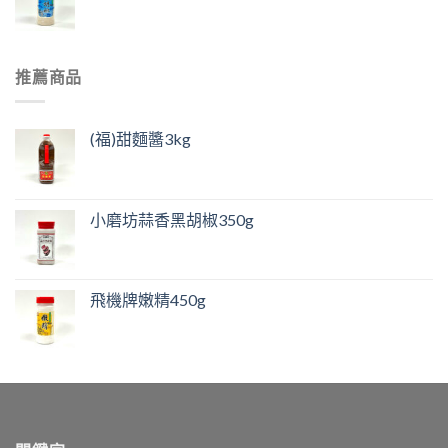
推薦商品
(福)甜麵醬3kg
小磨坊蒜香黑胡椒350g
飛機牌嫩精450g