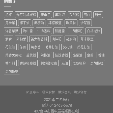
關鍵字
初榨
匈牙利紅椒粉
唐辛子
奧利塔
孜然粉
廟口
新光
月桂葉
椰子油
橄欖油
檸檬椒鹽
歐美特
沙茶醬
洋香菜葉
海山醬
牛排香料
甜麵醬
白胡椒粉
白胡椒粒
素食
羅勒葉
義大利香料
肉桂粉
胡麻油
芥末椒鹽
花生油
芳園
萬家香
葡萄籽油
葵花油
葵花籽油
蒜香黑胡椒
薑黃粉
辣椒油
迷迭香粉
酪梨油
金蘭
香油
香辛料
香辣椒鹽粉
鹹酥雞椒鹽
麻油
黑胡椒粉
黑胡椒粒
黑胡椒鹽
節慶專區
餐飲食材
烘焙器具
烘焙食材
2021@生暉商行
電話:04 2463-5678
407台中市西屯區福順路10號