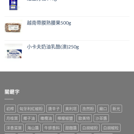
越南帶膜熟腰果500g
小卡夫奶油乳酪(澳)250g
關鍵字
初榨
匈牙利紅椒粉
唐辛子
奧利塔
孜然粉
廟口
新光
月桂葉
椰子油
橄欖油
檸檬椒鹽
歐美特
沙茶醬
洋香菜葉
海山醬
牛排香料
甜麵醬
白胡椒粉
白胡椒粒