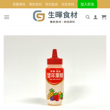
Skip
加入好友
節慶專區
餐飲食材
烘焙器具
烘焙食材
to
content