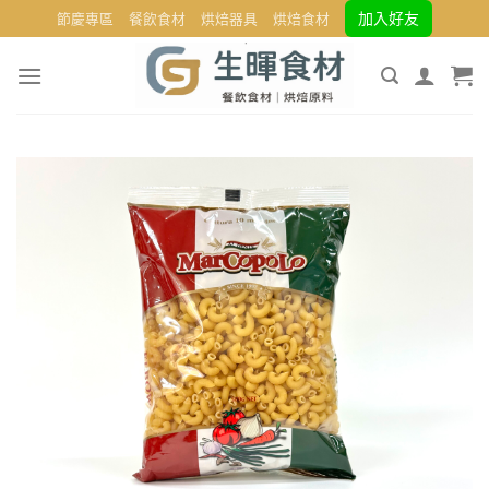
Skip
加入好友
節慶專區
餐飲食材
烘焙器具
烘焙食材
to
content