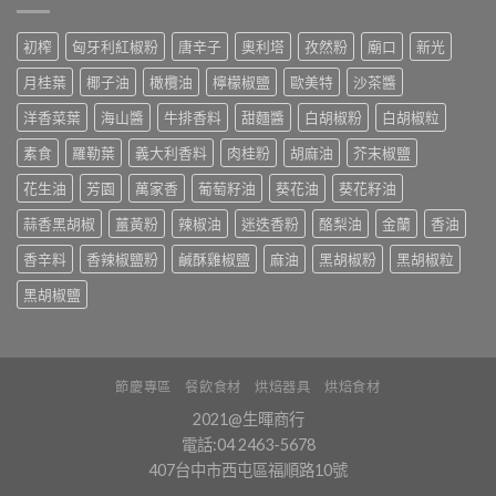
初榨
匈牙利紅椒粉
唐辛子
奧利塔
孜然粉
廟口
新光
月桂葉
椰子油
橄欖油
檸檬椒鹽
歐美特
沙茶醬
洋香菜葉
海山醬
牛排香料
甜麵醬
白胡椒粉
白胡椒粒
素食
羅勒葉
義大利香料
肉桂粉
胡麻油
芥末椒鹽
花生油
芳園
萬家香
葡萄籽油
葵花油
葵花籽油
蒜香黑胡椒
薑黃粉
辣椒油
迷迭香粉
酪梨油
金蘭
香油
香辛料
香辣椒鹽粉
鹹酥雞椒鹽
麻油
黑胡椒粉
黑胡椒粒
黑胡椒鹽
節慶專區
餐飲食材
烘焙器具
烘焙食材
2021@生暉商行
電話:04 2463-5678
407台中市西屯區福順路10號