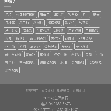
關鍵字
初榨
匈牙利紅椒粉
唐辛子
奧利塔
孜然粉
廟口
新光
月桂葉
椰子油
橄欖油
檸檬椒鹽
歐美特
沙茶醬
洋香菜葉
海山醬
牛排香料
甜麵醬
白胡椒粉
白胡椒粒
素食
羅勒葉
義大利香料
肉桂粉
胡麻油
芥末椒鹽
花生油
芳園
萬家香
葡萄籽油
葵花油
葵花籽油
蒜香黑胡椒
薑黃粉
辣椒油
迷迭香粉
酪梨油
金蘭
香油
香辛料
香辣椒鹽粉
鹹酥雞椒鹽
麻油
黑胡椒粉
黑胡椒粒
黑胡椒鹽
節慶專區
餐飲食材
烘焙器具
烘焙食材
2021@生暉商行
電話:04 2463-5678
407台中市西屯區福順路10號