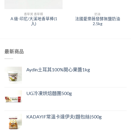
香草莢 香草精
奶油
Ａ級-印尼/大溪地香草棒(1
法國愛樂薇發酵無鹽奶油
入)
2.5kg
最新商品
Aydin土耳其100%開心果醬1kg
UG冷凍烘焙麵團500g
KADAYIF常溫卡達伊夫(麵包絲)500g