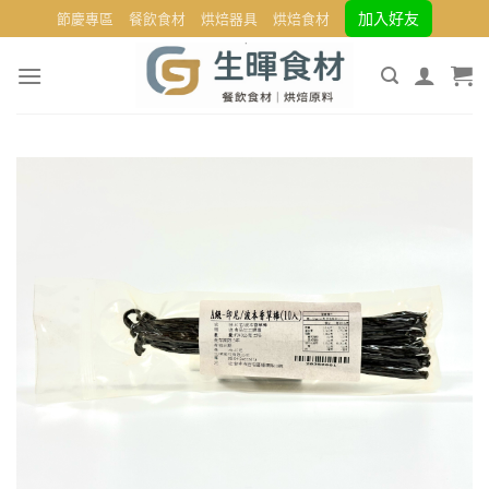
Skip
加入好友
節慶專區
餐飲食材
烘焙器具
烘焙食材
to
content