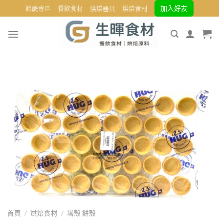
Skip
加入好友
節慶專區
餐飲食材
烘焙器具
烘焙食材
to
content
首頁
/
烘焙食材
/
塔殼 餅殼