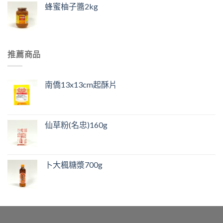
蜂蜜柚子醬2kg
推薦商品
南僑13x13cm起酥片
仙草粉(名忠)160g
卜大楓糖漿700g