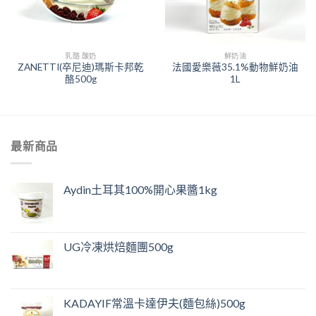
乳酪 酸奶
鮮奶油
ZANETTI(卒尼迪)瑪斯卡邦乾
法國愛樂薇35.1%動物鮮奶油
酪500g
1L
最新商品
Aydin土耳其100%開心果醬1kg
UG冷凍烘焙麵團500g
KADAYIF常溫卡達伊夫(麵包絲)500g