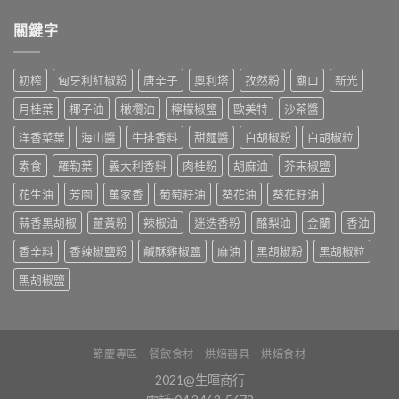
關鍵字
初榨
匈牙利紅椒粉
唐辛子
奧利塔
孜然粉
廟口
新光
月桂葉
椰子油
橄欖油
檸檬椒鹽
歐美特
沙茶醬
洋香菜葉
海山醬
牛排香料
甜麵醬
白胡椒粉
白胡椒粒
素食
羅勒葉
義大利香料
肉桂粉
胡麻油
芥末椒鹽
花生油
芳園
萬家香
葡萄籽油
葵花油
葵花籽油
蒜香黑胡椒
薑黃粉
辣椒油
迷迭香粉
酪梨油
金蘭
香油
香辛料
香辣椒鹽粉
鹹酥雞椒鹽
麻油
黑胡椒粉
黑胡椒粒
黑胡椒鹽
節慶專區
餐飲食材
烘焙器具
烘焙食材
2021@生暉商行