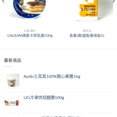
乳酪 酸奶
鮮奶油
GALBANI瑪斯卡邦乳酪500g
長春(黃)甜點專用脂1L
最新商品
Aydin土耳其100%開心果醬1kg
UG冷凍烘焙麵團500g