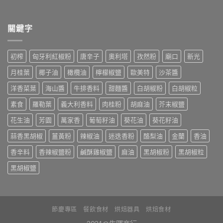
關鍵字
初榨
匈牙利紅椒粉
唐辛子
奧利塔
孜然粉
廟口
新光
月桂葉
椰子油
橄欖油
檸檬椒鹽
歐美特
沙茶醬
洋香菜葉
海山醬
牛排香料
甜麵醬
白胡椒粉
白胡椒粒
素食
羅勒葉
義大利香料
肉桂粉
胡麻油
芥末椒鹽
花生油
芳園
萬家香
葡萄籽油
葵花油
葵花籽油
蒜香黑胡椒
薑黃粉
辣椒油
迷迭香粉
酪梨油
金蘭
香油
香辛料
香辣椒鹽粉
鹹酥雞椒鹽
麻油
黑胡椒粉
黑胡椒粒
黑胡椒鹽
節慶專區
餐飲食材
烘焙器具
烘焙食材