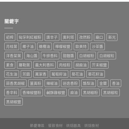
關鍵字
初榨
匈牙利紅椒粉
唐辛子
奧利塔
孜然粉
廟口
新光
月桂葉
椰子油
橄欖油
檸檬椒鹽
歐美特
沙茶醬
洋香菜葉
海山醬
牛排香料
甜麵醬
白胡椒粉
白胡椒粒
素食
羅勒葉
義大利香料
肉桂粉
胡麻油
芥末椒鹽
花生油
芳園
萬家香
葡萄籽油
葵花油
葵花籽油
蒜香黑胡椒
薑黃粉
辣椒油
迷迭香粉
酪梨油
金蘭
香油
香辛料
香辣椒鹽粉
鹹酥雞椒鹽
麻油
黑胡椒粉
黑胡椒粒
黑胡椒鹽
節慶專區
餐飲食材
烘焙器具
烘焙食材