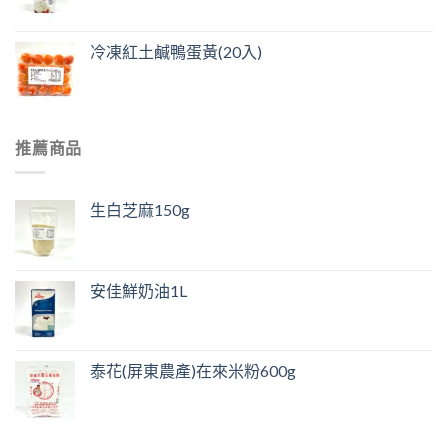
冷凍紅土鹹鴨蛋黃(20入)
推薦商品
生白芝麻150g
安佳鮮奶油1L
泰花(屏東農產)在來米粉600g