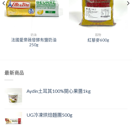
奶油
穀物
法國愛樂薇發酵有鹽奶油
紅藜麥600g
250g
最新商品
Aydin土耳其100%開心果醬1kg
UG冷凍烘焙麵團500g