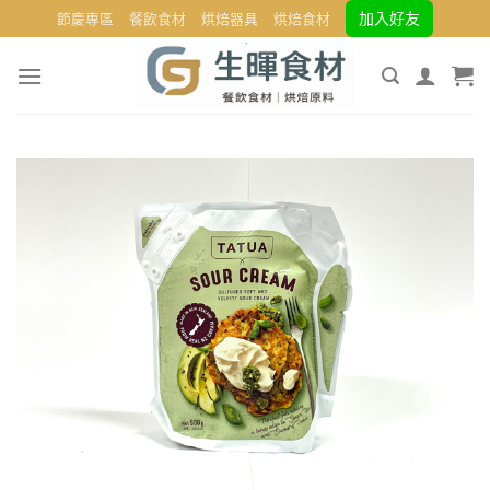
Skip
加入好友
節慶專區
餐飲食材
烘焙器具
烘焙食材
to
content