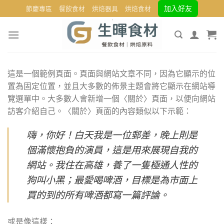
Skip
加入好友
節慶專區
餐飲食材
烘焙器具
烘焙食材
to
content
這是一個範例頁面。頁面與網站文章不同，因為它顯示的位
置為固定位置，並且大多數的佈景主題會將它顯示在網站導
覽選單中。大多數人會新增一個〈關於〉頁面，以便向網站
訪客介紹自己。〈關於〉頁面的內容類似以下示範：
嗨，你好！白天我是一位郵差，晚上則是
個滿懷抱負的演員，這是用來展現自我的
網站。我住在高雄，養了一隻極通人性的
狗叫小黑；最愛喝啤酒，目標是為市面上
買的到的所有啤酒都寫一篇評論。
或是像這樣：