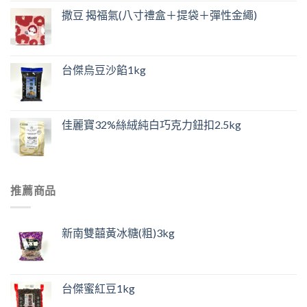
撒豆 揭福氣(八寸禮盒＋提袋＋彈性金繩)
台傑烏豆沙餡1kg
佳麗寶32%絲絨純白巧克力鈕扣2.5kg
推薦商品
新南雙囍黃冰糖(粗)3kg
台傑蜜紅豆1kg