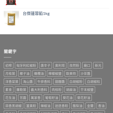
台傑蓮蓉餡1kg
關鍵字
初榨
匈牙利紅椒粉
唐辛子
奧利塔
孜然粉
廟口
新光
月桂葉
椰子油
橄欖油
檸檬椒鹽
歐美特
沙茶醬
洋香菜葉
海山醬
牛排香料
甜麵醬
白胡椒粉
白胡椒粒
素食
羅勒葉
義大利香料
肉桂粉
胡麻油
芥末椒鹽
花生油
芳園
萬家香
葡萄籽油
葵花油
葵花籽油
蒜香黑胡椒
薑黃粉
辣椒油
迷迭香粉
酪梨油
金蘭
香油