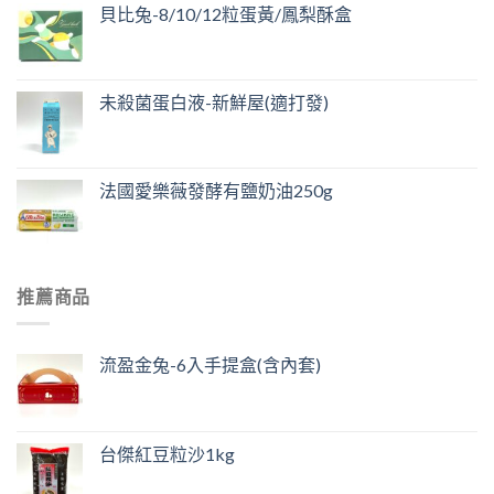
貝比兔-8/10/12粒蛋黃/鳳梨酥盒
未殺菌蛋白液-新鮮屋(適打發)
法國愛樂薇發酵有鹽奶油250g
推薦商品
流盈金兔-6入手提盒(含內套)
台傑紅豆粒沙1kg