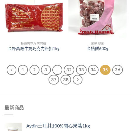
頂級巧克力 可可粉
果乾 堅果
金杯高級牛奶巧克力鈕扣1kg
金桔餅600g
1
2
3
...
32
33
34
35
36
37
38
最新商品
Aydin土耳其100%開心果醬1kg