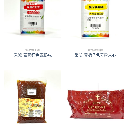
食品添加物
食品添加物
采鴻-蘿蔔紅色素粉4g
采鴻-黃梔子色素粉末4g