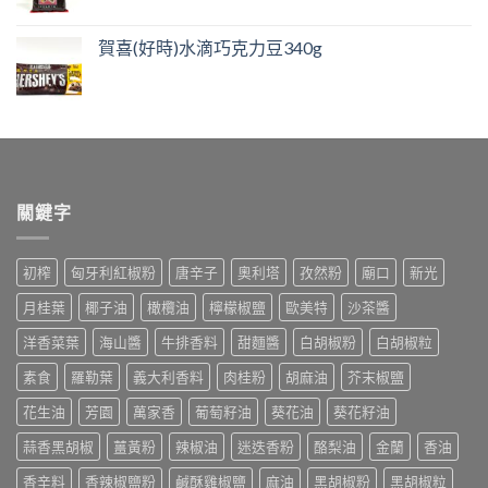
賀喜(好時)水滴巧克力豆340g
關鍵字
初榨
匈牙利紅椒粉
唐辛子
奧利塔
孜然粉
廟口
新光
月桂葉
椰子油
橄欖油
檸檬椒鹽
歐美特
沙茶醬
洋香菜葉
海山醬
牛排香料
甜麵醬
白胡椒粉
白胡椒粒
素食
羅勒葉
義大利香料
肉桂粉
胡麻油
芥末椒鹽
花生油
芳園
萬家香
葡萄籽油
葵花油
葵花籽油
蒜香黑胡椒
薑黃粉
辣椒油
迷迭香粉
酪梨油
金蘭
香油
香辛料
香辣椒鹽粉
鹹酥雞椒鹽
麻油
黑胡椒粉
黑胡椒粒