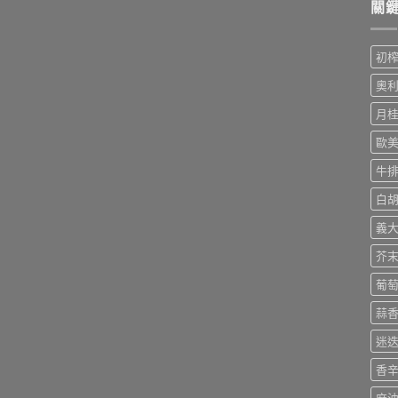
關
初
奧
月
歐
牛
白
義
芥
葡
蒜
迷
香