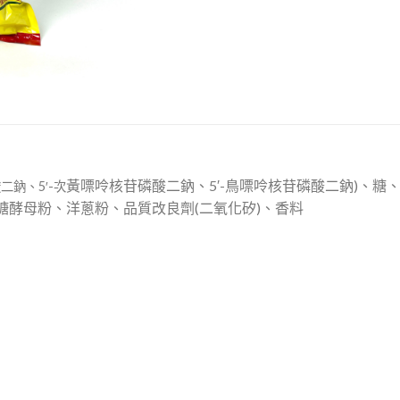
黃嘌呤核苷磷酸二鈉、5′-鳥嘌呤核苷磷酸二鈉)、糖、
二鈉、5′-次
、木糖酵母粉、洋蔥粉、品質改良劑(二氧化矽)、香料