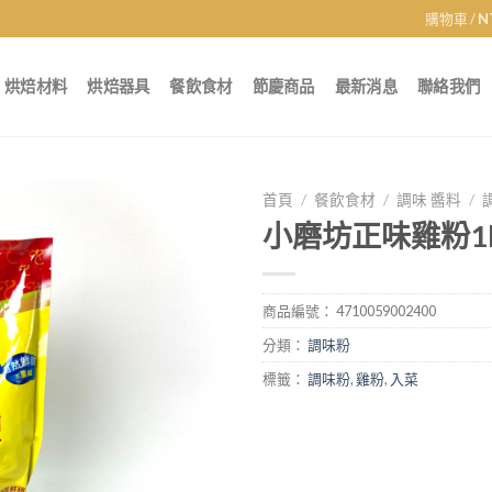
購物車 /
N
烘焙材料
烘焙器具
餐飲食材
節慶商品
最新消息
聯絡我們
首頁
/
餐飲食材
/
調味 醬料
/
小磨坊正味雞粉1
商品編號：
4710059002400
分類：
調味粉
標籤：
調味粉
,
雞粉
,
入菜