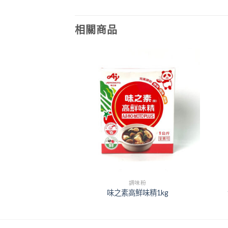
相關商品
+
+
味粉
調味粉
素1kg
味之素高鮮味精1kg