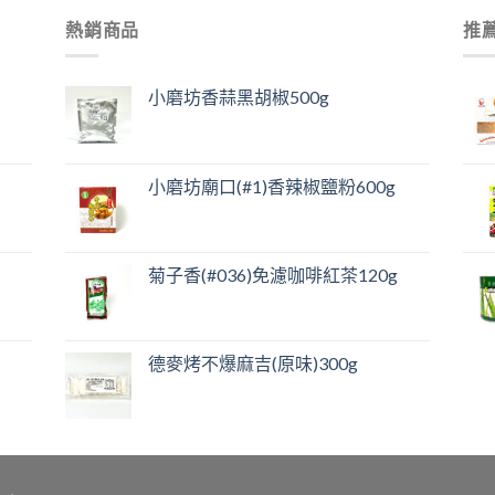
熱銷商品
推
小磨坊香蒜黑胡椒500g
小磨坊廟口(#1)香辣椒鹽粉600g
菊子香(#036)免濾咖啡紅茶120g
德麥烤不爆麻吉(原味)300g