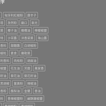
鍵字
榨
匈牙利紅椒粉
唐辛子
利塔
孜然粉
廟口
新光
桂葉
椰子油
橄欖油
檸檬椒鹽
美特
沙茶醬
洋香菜葉
海山醬
排香料
甜麵醬
白胡椒粉
胡椒粒
素食
羅勒葉
大利香料
肉桂粉
胡麻油
末椒鹽
花生油
芳園
萬家香
萄籽油
葵花油
葵花籽油
香黑胡椒
薑黃粉
辣椒油
迭香粉
酪梨油
金蘭
香油
辛料
香辣椒鹽粉
鹹酥雞椒鹽