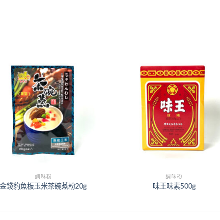
+
調味粉
調味粉
金錢豹魚板玉米茶碗蒸粉20g
味王味素500g