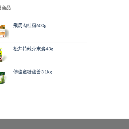
薦商品
飛馬肉桂粉600g
松井特辣芥末膏43g
傳佳蜜糖蘆薈3.1kg