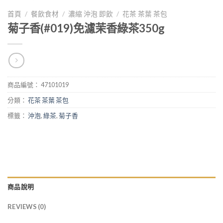
首頁
/
餐飲食材
/
濃縮 沖泡 即飲
/
花茶 茶葉 茶包
菊子香(#019)免濾茉香綠茶350g
商品編號：
47101019
分類：
花茶 茶葉 茶包
標籤：
沖泡
,
綠茶
,
菊子香
商品說明
REVIEWS (0)