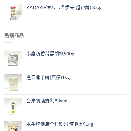
KADAYIF冷凍卡達伊夫(麵包絲)500g
熱銷商品
小磨坊香蒜黑胡椒500g
進口椰子絲(無糖)1kg
台東初鹿鮮乳936ml
水手牌健康全粒粉(全麥麵粉)1kg