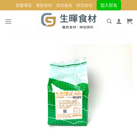
Skip
加入好友
節慶專區
餐飲食材
烘焙器具
烘焙食材
to
content