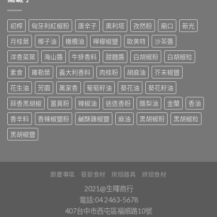
初榨
匈牙利紅椒粉
唐辛子
奧利塔
孜然粉
廟口
新光
月桂葉
椰子油
橄欖油
檸檬椒鹽
歐美特
沙茶醬
洋香菜葉
海山醬
牛排香料
甜麵醬
白胡椒粉
白胡椒粒
素食
羅勒葉
義大利香料
肉桂粉
胡麻油
芥末椒鹽
花生油
芳園
萬家香
葡萄籽油
葵花油
葵花籽油
蒜香黑胡椒
薑黃粉
辣椒油
迷迭香粉
酪梨油
金蘭
香油
香辛料
香辣椒鹽粉
鹹酥雞椒鹽
麻油
黑胡椒粉
黑胡椒粒
黑胡椒鹽
節慶專區
餐飲食材
烘焙器具
烘焙食材
2021@生暉商行
電話:04 2463-5678
407台中市西屯區福順路10號