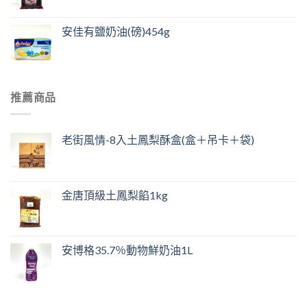
安佳有鹽奶油(磅)454g
推薦商品
老街風情-8入土鳳梨酥盒(盒＋吊卡＋袋)
金唐頂級土鳳梨餡1kg
安博格35.7％動物鮮奶油1L