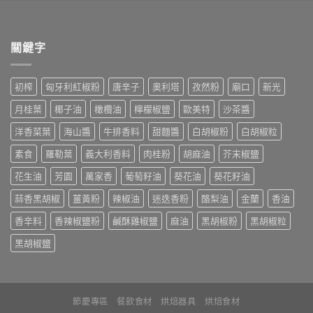
關鍵字
初榨
匈牙利紅椒粉
唐辛子
奧利塔
孜然粉
廟口
新光
月桂葉
椰子油
橄欖油
檸檬椒鹽
歐美特
沙茶醬
洋香菜葉
海山醬
牛排香料
甜麵醬
白胡椒粉
白胡椒粒
素食
羅勒葉
義大利香料
肉桂粉
胡麻油
芥末椒鹽
花生油
芳園
萬家香
葡萄籽油
葵花油
葵花籽油
蒜香黑胡椒
薑黃粉
辣椒油
迷迭香粉
酪梨油
金蘭
香油
香辛料
香辣椒鹽粉
鹹酥雞椒鹽
麻油
黑胡椒粉
黑胡椒粒
黑胡椒鹽
節慶專區
餐飲食材
烘焙器具
烘焙食材