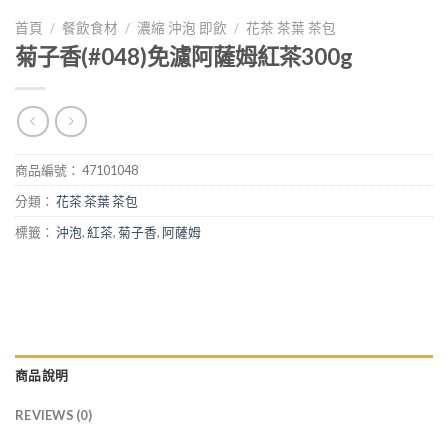
首頁
/
餐飲食材
/
濃縮 沖泡 即飲
/
花茶 茶葉 茶包
菊子香(#048)免濾阿薩姆紅茶300g
商品編號：
47101048
分類：
花茶 茶葉 茶包
標籤：
沖泡
,
紅茶
,
菊子香
,
阿薩姆
商品說明
REVIEWS (0)