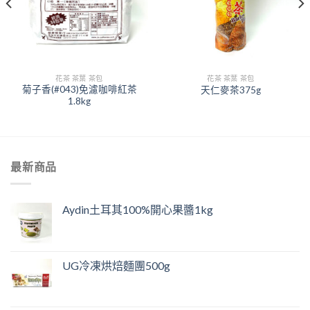
花茶 茶葉 茶包
花茶 茶葉 茶包
菊子香(#043)免濾咖啡紅茶
天仁麥茶375g
1.8kg
最新商品
Aydin土耳其100%開心果醬1kg
UG冷凍烘焙麵團500g